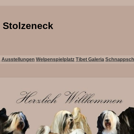
n Stolzeneck
a
Ausstellungen
Welpenspielplatz
Tibet Galeria
Schnappsch