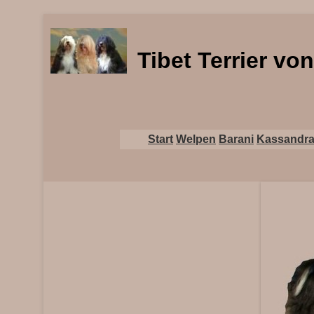
Tibet Terrier vo
Zum Inhalt wechseln
Start
Welpen
Barani
Kassandr
Primäres Menü